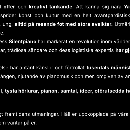
ll
offer
och
kreativt tänkande
. Att känna sig nära
Ya
sprider konst och kultur med en helt avantgardistis
, ung,
alltid på resande fot med stora avsikter.
Utmär
e.
dess
Silentpiano
har markerat en revolution inom världen
urar, trådlösa sändare och dess logistiska expertis
har gj
lse har antänt känslor och förtrollat
tusentals männis
ta gången, njutande av pianomusik och mer, omgiven av a
l, tysta hörlurar, pianon, samtal, idéer, oförutsedda 
idigt framtidens utmaningar. Håll er uppkopplade på vår
m väntar på er.