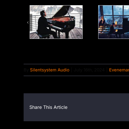
By
Silentsystem Audio
|
July 16th, 2024
|
Evenema
Share This Article