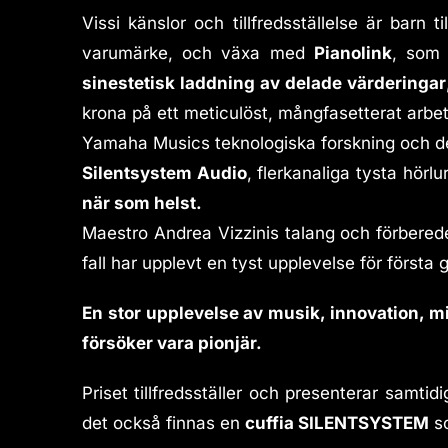
Vissi känslor och tillfredsställelse är barn ti
varumärke, och växa med
Pianolink
, som 
sinestetisk laddning av delade värderingar
krona på ett meticulöst, mångfasetterat arbet
Yamaha Musics teknologiska forskning och 
Silentsystem Audio
, flerkanaliga tysta hörl
när som helst.
Maestro Andrea Vizzinis talang och förberede
fall har upplevt en tyst upplevelse för förs
En stor upplevelse av musik, innovation, mi
försöker vara pionjär.
Priset tillfredsställer och presenterar samt
det också finnas en
cuffia SILENTSYSTEM
so