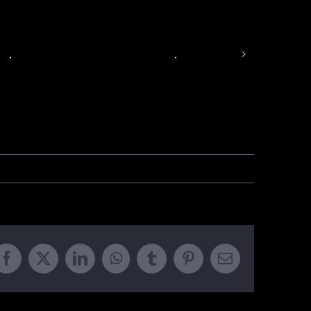
Facebook
X
LinkedIn
WhatsApp
Tumblr
Pinterest
Email