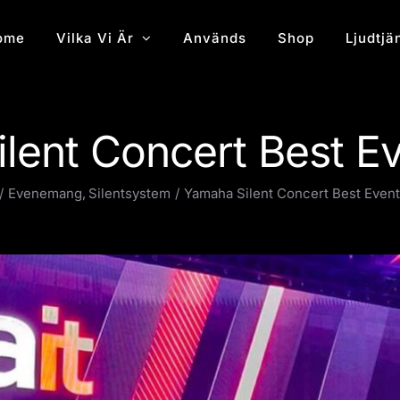
ome
Vilka Vi Är
Används
Shop
Ljudtjä
lent Concert Best E
Evenemang
Silentsystem
Yamaha Silent Concert Best Even