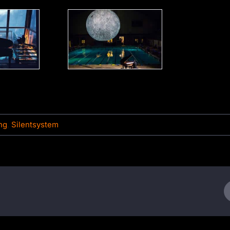
ng
,
Silentsystem