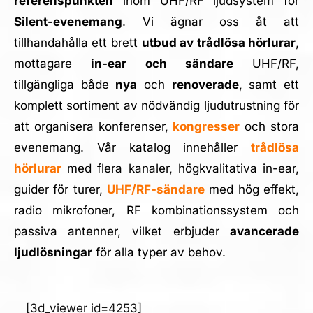
referenspunkten
inom UHF/RF ljudsystem för
Silent-evenemang
. Vi ägnar oss åt att
tillhandahålla ett brett
utbud av trådlösa hörlurar
,
mottagare
in-ear och sändare
UHF/RF,
tillgängliga både
nya
och
renoverade
, samt ett
komplett sortiment av nödvändig ljudutrustning för
att organisera konferenser,
kongresser
och stora
evenemang. Vår katalog innehåller
trådlösa
hörlurar
med flera kanaler, högkvalitativa in-ear,
guider för turer,
UHF/RF-sändare
med hög effekt,
radio mikrofoner, RF kombinationssystem och
passiva antenner, vilket erbjuder
avancerade
ljudlösningar
för alla typer av behov.
[3d_viewer id=4253]