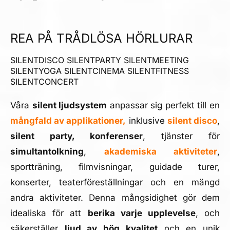
REA PÅ TRÅDLÖSA HÖRLURAR
SILENTDISCO SILENTPARTY SILENTMEETING
SILENTYOGA SILENTCINEMA SILENTFITNESS
SILENTCONCERT
Våra
silent ljudsystem
anpassar sig perfekt till en
mångfald av applikationer,
inklusive
silent disco
,
silent party, konferenser
, tjänster för
simultantolkning
,
akademiska aktiviteter
,
sportträning, filmvisningar, guidade turer,
konserter, teaterföreställningar och en mängd
andra aktiviteter. Denna mångsidighet gör dem
idealiska för att
berika varje upplevelse
, och
säkerställer
ljud av hög kvalitet
och en unik