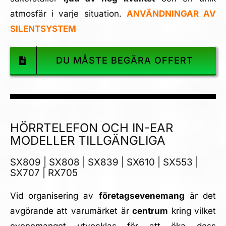
atmosfär i varje situation.
ANVÄNDNINGAR AV
SILENTSYSTEM
DU MÅSTE BEGÄRA OFFERT
HÖRRTELEFON OCH IN-EAR
MODELLER TILLGÄNGLIGA
SX809 | SX808 | SX839 | SX610 | SX553 |
SX707 | RX705
Vid organisering av
företagsevenemang
är det
avgörande att varumärket är
centrum
kring vilket