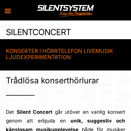
Skip
SILENTCONCERT
to
content
KONSERTER I HÖRRTELEFON LIVEMUSIK
LJUDEXPERIMENTATION
Trådlösa konserthörlurar
Det
Silent Concert
går utöver en vanlig konsert
genom att erbjuda en
unik, suggestiv och
känslosam musikupplevelse
både för musiker