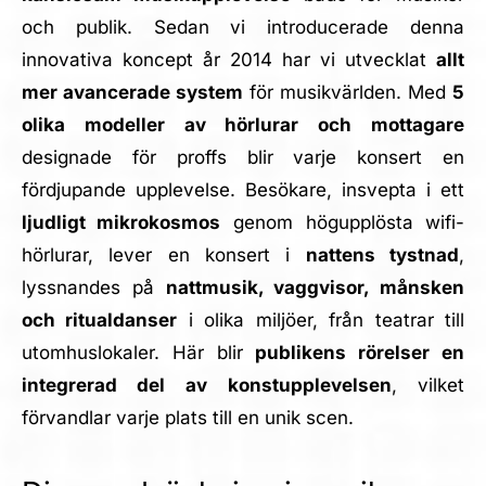
och publik. Sedan vi introducerade denna
innovativa koncept år 2014 har vi utvecklat
allt
mer avancerade system
för musikvärlden. Med
5
olika modeller av hörlurar och mottagare
designade för proffs blir varje konsert en
fördjupande upplevelse. Besökare, insvepta i ett
ljudligt mikrokosmos
genom högupplösta wifi-
hörlurar, lever en konsert i
nattens tystnad
,
lyssnandes på
nattmusik, vaggvisor, månsken
och ritualdanser
i olika miljöer, från teatrar till
utomhuslokaler. Här blir
publikens rörelser en
integrerad del av konstupplevelsen
, vilket
förvandlar varje plats till en unik scen.