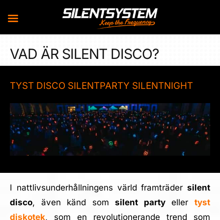
Skip
VAD ÄR SILENT DISCO?
to
content
TYST DISCO SILENTPARTY SILENTNIGHT
I nattlivsunderhållningens värld framträder
silent
disco
, även känd som
silent party
eller
tyst
diskotek
, som en revolutionerande trend som