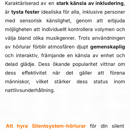
Karaktäriserad av en
stark känsla av inkludering
,
är
tysta fester
idealiska för alla, inklusive personer
med sensorisk känslighet, genom att erbjuda
möjligheten att individuellt kontrollera volymen och
välja bland olika musikgenrer. Trots användningen
av hörlurar förblir atmosfären djupt
gemenskaplig
och interaktiv, främjande en känsla av enhet och
delad glädje. Dess ökande popularitet vittnar om
dess effektivitet när det gäller att förena
människor, vilket stärker dess status inom
nattlivsunderhållning.
Hur man hyr hörlurar för Silent
Disco?
Att hyra Silentsystem-hörlurar
för din silent