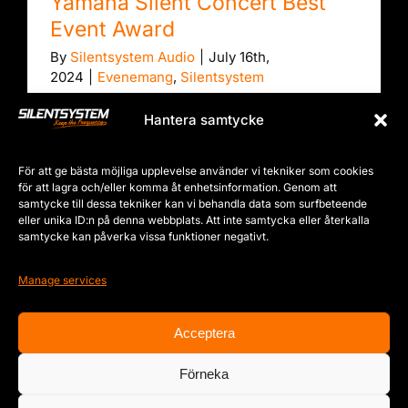
Yamaha Silent Concert Best
Event Award
By
Silentsystem Audio
|
July 16th,
2024
|
Evenemang
,
Silentsystem
Hantera samtycke
För att ge bästa möjliga upplevelse använder vi tekniker som cookies
för att lagra och/eller komma åt enhetsinformation. Genom att
samtycke till dessa tekniker kan vi behandla data som surfbeteende
eller unika ID:n på denna webbplats. Att inte samtycka eller återkalla
samtycke kan påverka vissa funktioner negativt.
Le Mani sul Mondo – Roberto Saviano
Manage services
Acceptera
Le Mani sul Mondo – Roberto
Saviano
Förneka
By
Silentsystem Audio
|
July 16th,