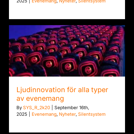
2025
|
Evenemang
,
Nyheter
,
Silentsystem
Ljudinnovation för alla typer av evenemang
Ljudinnovation för alla typer
av evenemang
By
SYS_R_2k20
|
September 16th,
2025
|
Evenemang
,
Nyheter
,
Silentsystem