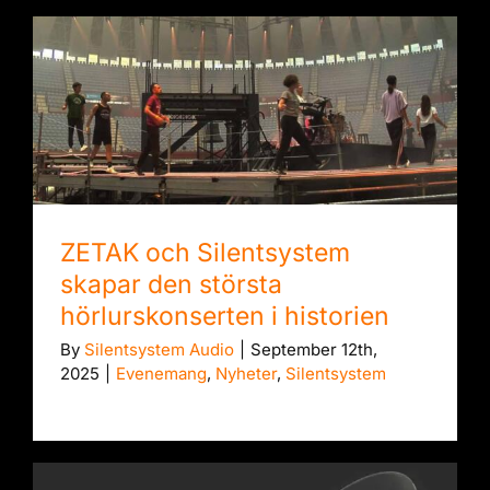
ZETAK och Silentsystem skapar den största
hörlurskonserten i historien
ZETAK och Silentsystem
skapar den största
hörlurskonserten i historien
By
Silentsystem Audio
|
September 12th,
2025
|
Evenemang
,
Nyheter
,
Silentsystem