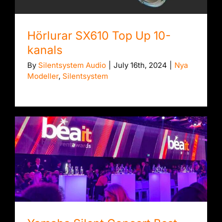
Hörlurar SX610 Top Up 10-
kanals
By
Silentsystem Audio
|
July 16th, 2024
|
Nya
Modeller
,
Silentsystem
Yamaha Silent Concert Best Event Award