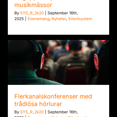
musikmässor
By
SYS_R_2k20
|
September 16th,
2025
|
Evenemang
,
Nyheter
,
Silentsystem
Flerkanalskonferenser med trådlösa
hörlurar
Flerkanalskonferenser med
trådlösa hörlurar
By
SYS_R_2k20
|
September 16th,