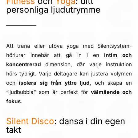
Fitness
och
Yoga
: ditt
personliga ljudutrymme
Att träna eller utöva yoga med Silentsystem-
hörlurar innebär att gå in i en
intim och
koncentrerad
dimension, där varje instruktion
hörs tydligt. Varje deltagare kan justera volymen
och
isolera sig från yttre ljud
, och skapa en
“ljudbubbla” som är perfekt för
välmående och
fokus
.
Silent Disco
: dansa i din egen
takt