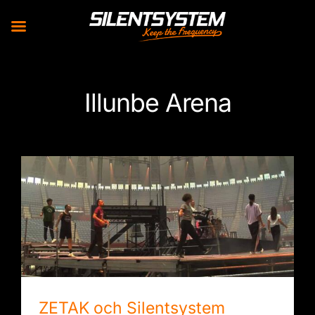
Skip
to
Illunbe Arena
content
ZETAK och Silentsystem skapar den största
hörlurskonserten i historien
ZETAK och Silentsystem