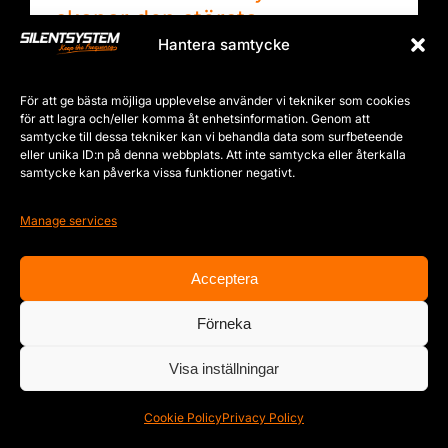
skapar den största
hörlurskonserten i historien
Hantera samtycke
By
Silentsystem Audio
|
September 12th,
2025
|
Evenemang
,
Nyheter
,
Silentsystem
För att ge bästa möjliga upplevelse använder vi tekniker som cookies
för att lagra och/eller komma åt enhetsinformation. Genom att
samtycke till dessa tekniker kan vi behandla data som surfbeteende
eller unika ID:n på denna webbplats. Att inte samtycka eller återkalla
samtycke kan påverka vissa funktioner negativt.
Manage services
Acceptera
Förneka
Visa inställningar
Cookie Policy
Privacy Policy