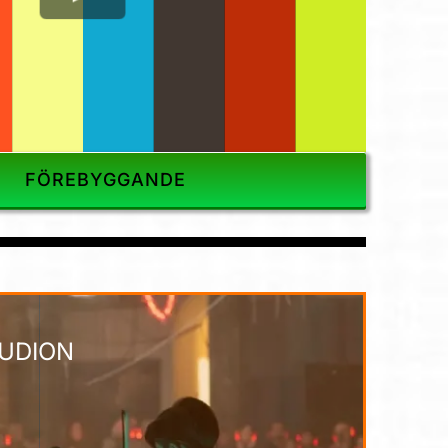
FÖREBYGGANDE
TUDION