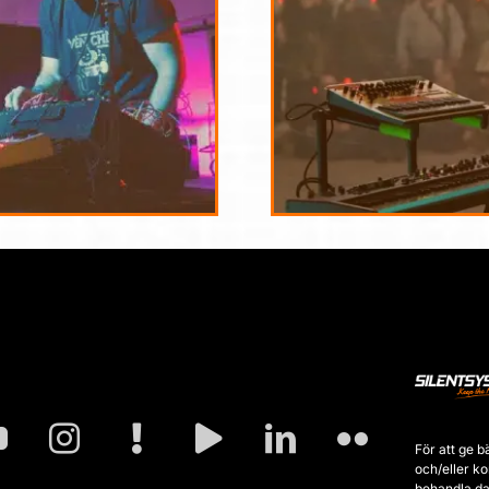
För att ge b
och/eller k
behandla da