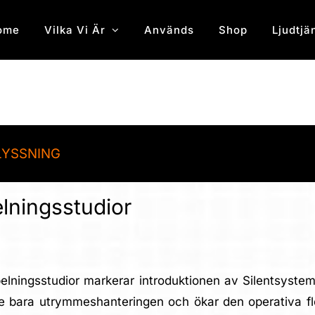
ome
Vilka Vi Är
Används
Shop
Ljudtjä
LYSSNING
elningsstudior
lningsstudior markerar introduktionen av Silentsyste
 bara utrymmeshanteringen och ökar den operativa flex