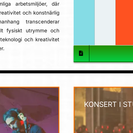
liga arbetsmiljöer, där
eativitet och konstnärlig
manhang transcenderar
elt fysiskt utrymme och
teknologi och kreativitet
r.
KONSERT I S