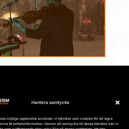
Hantera samtycke
ästa möjliga upplevelse använder vi tekniker som cookies för att lagra
omma åt enhetsinformation. Genom att samtycke till dessa tekniker kan vi
ta som surfbeteende eller unika ID:n på denna webbplats. Att inte