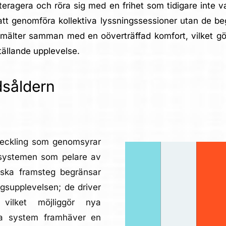
nteragera och röra sig med en frihet som tidigare inte v
n att genomföra kollektiva lyssningssessioner utan de 
t smälter samman med en oöverträffad komfort, vilket gö
sställande upplevelse.
idsåldern
veckling som genomsyrar
m-systemen som pelare av
giska framsteg begränsar
ingsupplevelsen; de driver
 vilket möjliggör nya
na system framhäver en