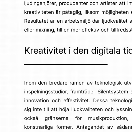
ljudingenjörer, producenter och artister att i
kreativiteten är påtaglig, liksom möjlighete
Resultatet är en arbetsmiljö där ljudkvalite
eller mixning, till en mer effektiv och tillfred
Kreativitet i den digitala t
Inom den bredare ramen av teknologisk ut
inspelningsstudior, framträder Silentsyste
innovation och effektivitet. Dessa teknolo
sig inte till att höja ljudkvaliteten och lyssn
också gränserna för musikproduktion,
konstnärliga former. Antagandet av såda