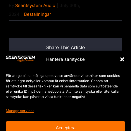
By
Silentsystem Audio
|
July 30th,
2024
|
Beställningar
Share This Article
Hantera samtycke
Facebook
X
LinkedIn
WhatsApp
Tumblr
Pinterest
För att ge bästa möjliga upplevelse använder vi tekniker som cookies
Email
för att lagra och/eller komma åt enhetsinformation. Genom att
samtycke till dessa tekniker kan vi behandla data som surfbeteende
eller unika ID:n på denna webbplats. Att inte samtycka eller återkalla
samtycke kan påverka vissa funktioner negativt.
About the Author:
Silentsystem Audio
Manage services
Acceptera