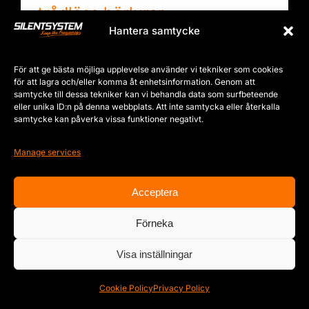
trådlösa hörlurar
Hantera samtycke
By
SYS_R_2k20
|
September 16th,
2025
|
Evenemang
,
Nyheter
,
Silentsystem
För att ge bästa möjliga upplevelse använder vi tekniker som cookies
för att lagra och/eller komma åt enhetsinformation. Genom att
samtycke till dessa tekniker kan vi behandla data som surfbeteende
eller unika ID:n på denna webbplats. Att inte samtycka eller återkalla
samtycke kan påverka vissa funktioner negativt.
Manage services
Acceptera
Förneka
Visa inställningar
Cookie Policy
Privacy Policy