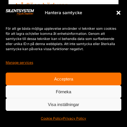
trådlösa hörlurar
Hantera samtycke
By
SYS_R_2k20
|
September 16th,
2025
|
Evenemang
,
Nyheter
,
Silentsystem
För att ge bästa möjliga upplevelse använder vi tekniker som cookies
för att lagra och/eller komma åt enhetsinformation. Genom att
samtycke till dessa tekniker kan vi behandla data som surfbeteende
eller unika ID:n på denna webbplats. Att inte samtycka eller återkalla
samtycke kan påverka vissa funktioner negativt.
Manage services
Acceptera
Förneka
Visa inställningar
Cookie Policy
Privacy Policy