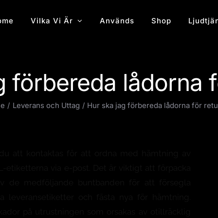
ome
Vilka Vi Är
Används
Shop
Ljudtjä
g förbereda lådorna f
e
Leverans och Uttag
Hur ska jag förbereda lådorna för ret
u att kontaktas för att ordna med hämtning av
tiketterna via e-post. Det är viktigt att förpacka
v de medföljande buntbanden för att försegla
mla leveransetiketter och fästa nya för hämtning.
kador på utrustningen som orsakas av otillräcklig