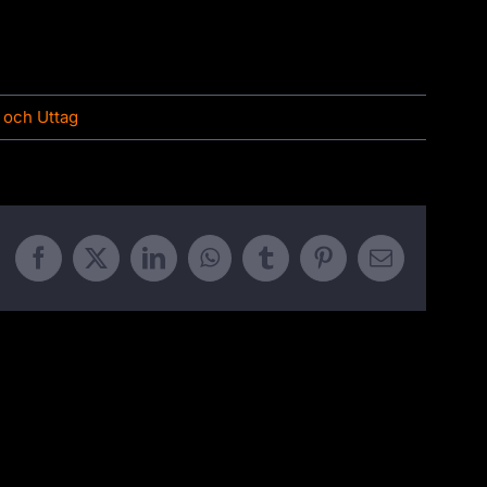
 och Uttag
Facebook
X
LinkedIn
WhatsApp
Tumblr
Pinterest
Email