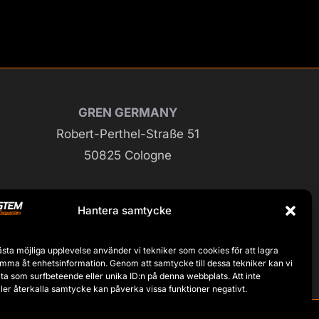
GREN GERMANY
Robert-Perthel-Straße 51
50825 Cologne
Hantera samtycke
GREN ITALY
Via Torino 56
ästa möjliga upplevelse använder vi tekniker som cookies för att lagra
20008 Bareggio (MI)
omma åt enhetsinformation. Genom att samtycke till dessa tekniker kan vi
ta som surfbeteende eller unika ID:n på denna webbplats. Att inte
ler återkalla samtycke kan påverka vissa funktioner negativt.