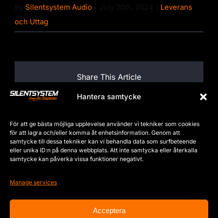
By
Silentsystem Audio
|
July 30th, 2024
|
Leverans
och Uttag
Share This Article
Hantera samtycke
Facebook
X
LinkedIn
WhatsApp
Tumblr
Pinterest
För att ge bästa möjliga upplevelse använder vi tekniker som cookies
Email
för att lagra och/eller komma åt enhetsinformation. Genom att
samtycke till dessa tekniker kan vi behandla data som surfbeteende
eller unika ID:n på denna webbplats. Att inte samtycka eller återkalla
samtycke kan påverka vissa funktioner negativt.
About the Author:
Silentsystem Audio
Manage services
Acceptera